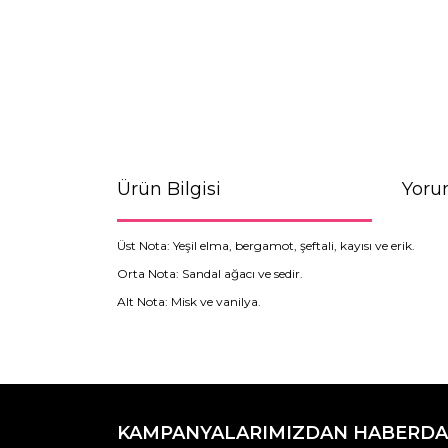
Ürün Bilgisi
Yoru
Üst Nota: Yeşil elma, bergamot, şeftali, kayısı ve erik.
Orta Nota: Sandal ağacı ve sedir.
Alt Nota: Misk ve vanilya.
Bu ürünün fiyat bilgisi, resim, ürün açıklamaların
Görüş ve önerileriniz için teşekkür ederiz.
KAMPANYALARIMIZDAN HABERDA
Ürün resmi kalitesiz, bozuk veya görüntülenemiyo