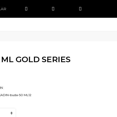
LAR
 ML GOLD SERIES
IN
KADIN-buda-50 ML12