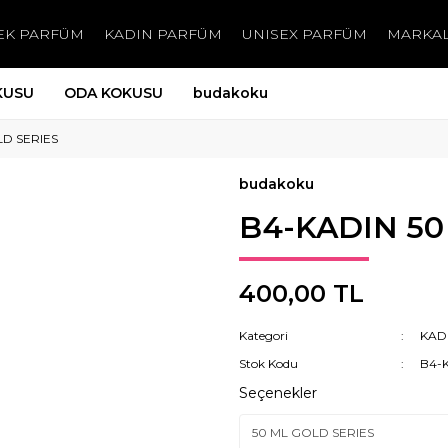
EK PARFÜM
KADIN PARFÜM
UNISEX PARFÜM
MARKA
KUSU
ODA KOKUSU
budakoku
LD SERIES
budakoku
B4-KADIN 50
400,00 TL
Kategori
KAD
Stok Kodu
B4-
Seçenekler