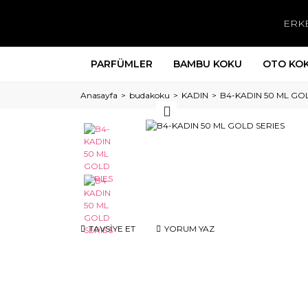
ERK
PARFÜMLER
BAMBU KOKU
OTO KO
Anasayfa
budakoku
KADIN
B4-KADIN 50 ML GO
TAVSİYE ET
YORUM YAZ