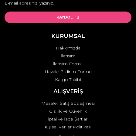
Yorum Yaz
Ürün resmi kalitesiz, bozuk veya görüntülenemiyor.
Ürün açıklamasında eksik bilgiler bulunuyor.
KAYDOL
Ürün bilgilerinde hatalar bulunuyor.
Ürün fiyatı diğer sitelerden daha pahalı.
KURUMSAL
Bu ürüne benzer farklı alternatifler olmalı.
Hakkımızda
İletişim
İletişim Formu
Havale Bildirim Formu
Kargo Takibi
Gönder
ALIŞVERİŞ
Mesafeli Satış Sözleşmesi
Gizlilik ve Güvenlik
İptal ve İade Şartları
Kişisel Veriler Politikası