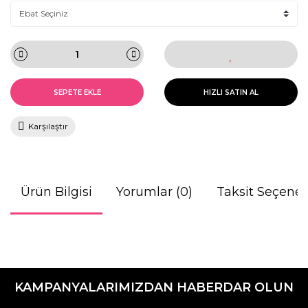
SEPETE EKLE
HIZLI SATIN AL
Karşılaştır
Ürün Bilgisi
Yorumlar (0)
Taksit Seçenek
Bu ürünün fiyat bilgisi, resim, ürün açıklamalarında ve diğer
konularda yetersiz gördüğünüz noktaları öneri formunu
Bu ürüne ilk yorumu siz yapın!
kullanarak tarafımıza iletebilirsiniz.
KAMPANYALARIMIZDAN HABERDAR OLUN
Görüş ve önerileriniz için teşekkür ederiz.