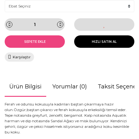
SEPETE EKLE
HIZLI SATIN AL
Karşılaştır
Ürün Bilgisi
Yorumlar (0)
Taksit Seçenek
Ferah ve odunsu kokusuyla kadınları baştan çıkarmaya hazır
olun.Özgür,baştan çıkarıcı ve ferah kokusuyla erkeksiliği temsil eder.
Tepe notasında greyfurt, zencefil, bergamot. Kalp notasında Aquatik
harman ve dip notasında Sandal Ağacı ve misk bulunuyor. Kendinizi
şehirli, özgür ve çekici hissetmek istiyorsanız aradığınız koku kesinlikle
bu koku.