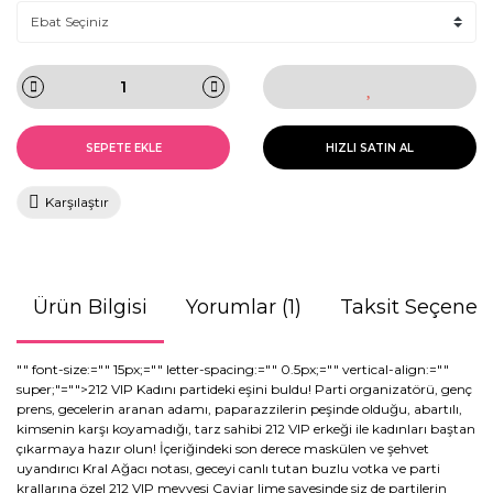
SEPETE EKLE
HIZLI SATIN AL
Karşılaştır
Ürün Bilgisi
Yorumlar (1)
Taksit Seçenekl
"" font-size:="" 15px;="" letter-spacing:="" 0.5px;="" vertical-align:=""
super;"="">212 VIP Kadını partideki eşini buldu! Parti organizatörü, genç
prens, gecelerin aranan adamı, paparazzilerin peşinde olduğu, abartılı,
kimsenin karşı koyamadığı, tarz sahibi 212 VIP erkeği ile kadınları baştan
çıkarmaya hazır olun! İçeriğindeki son derece maskülen ve şehvet
uyandırıcı Kral Ağacı notası, geceyi canlı tutan buzlu votka ve parti
krallarına özel 212 VIP meyvesi Caviar lime sayesinde siz de partilerin