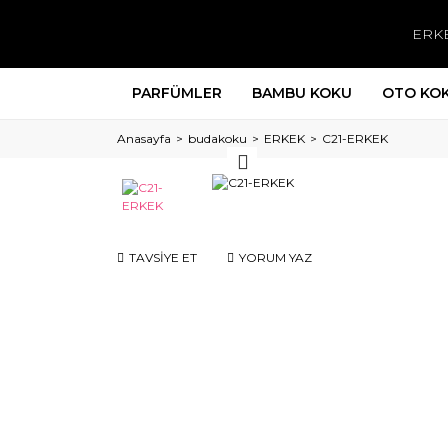
ERK
PARFÜMLER
BAMBU KOKU
OTO KO
Anasayfa
budakoku
ERKEK
C21-ERKEK
TAVSİYE ET
YORUM YAZ