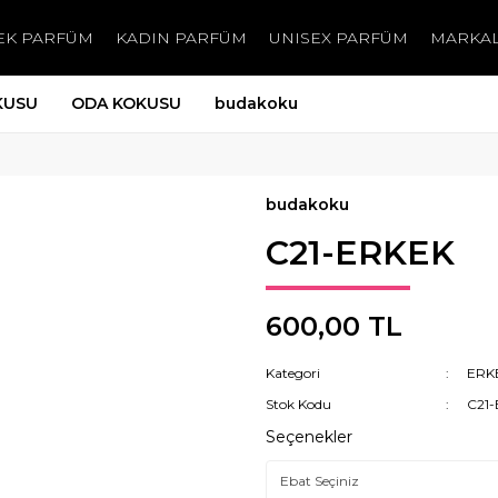
EK PARFÜM
KADIN PARFÜM
UNISEX PARFÜM
MARKA
KUSU
ODA KOKUSU
budakoku
budakoku
C21-ERKEK
600,00 TL
Kategori
ERK
Stok Kodu
C21
Seçenekler