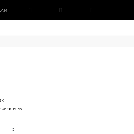
LAR
EK
-ERKEK-buda