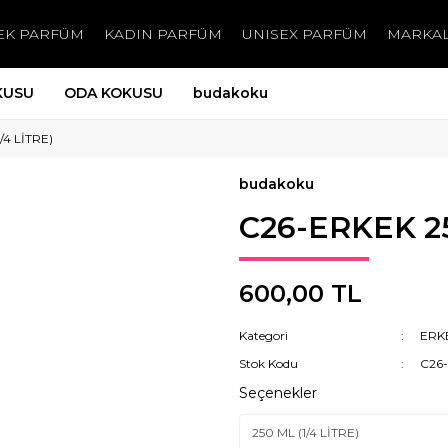
EK PARFÜM
KADIN PARFÜM
UNISEX PARFÜM
MARKA
KUSU
ODA KOKUSU
budakoku
/4 LİTRE)
budakoku
C26-ERKEK 25
600,00 TL
Kategori
ERK
Stok Kodu
C26
Seçenekler