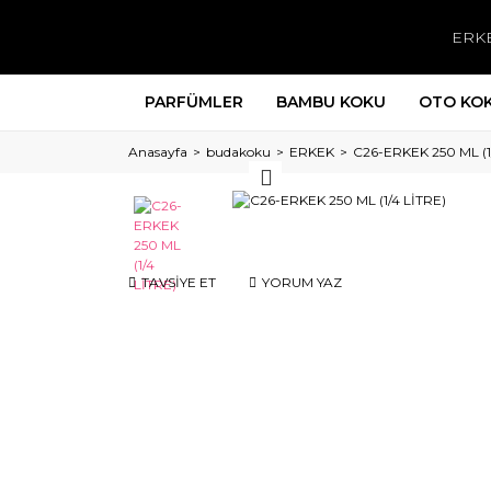
ERK
PARFÜMLER
BAMBU KOKU
OTO KO
Anasayfa
budakoku
ERKEK
C26-ERKEK 250 ML (1
TAVSİYE ET
YORUM YAZ