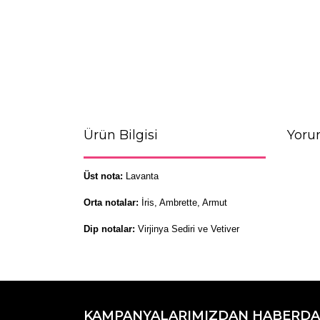
Ürün Bilgisi
Yorum
Üst nota:
Lavanta
Orta notalar:
İris, Ambrette, Armut
Dip notalar:
Virjinya Sediri ve Vetiver
Bu ürünün fiyat bilgisi, resim, ürün açıklamaların
Görüş ve önerileriniz için teşekkür ederiz.
Hafif ama etkili
KAMPANYALARIMIZDAN HABERDA
Ürün resmi kalitesiz, bozuk veya görüntülenemiyo