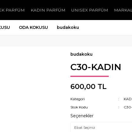
EK PARFÜM
KADIN PARFÜM
UNISEX PARFÜM
MARKA
KUSU
ODA KOKUSU
budakoku
budakoku
C30-KADIN
600,00 TL
Kategori
KAD
Stok Kodu
C30
Seçenekler