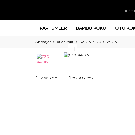
ERK
PARFÜMLER
BAMBU KOKU
OTO KO
Anasayfa
budakoku
KADIN
C30-KADIN
TAVSİYE ET
YORUM YAZ