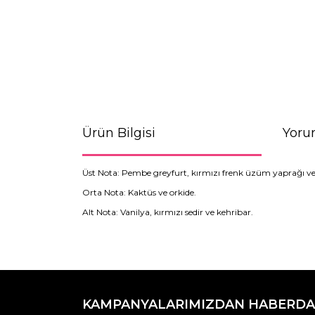
Ürün Bilgisi
Yoru
Üst Nota: Pembe greyfurt, kırmızı frenk üzüm yaprağı ve
Orta Nota: Kaktüs ve orkide.
Alt Nota: Vanilya, kırmızı sedir ve kehribar.
Bu ürünün fiyat bilgisi, resim, ürün açıklamaların
Görüş ve önerileriniz için teşekkür ederiz.
KAMPANYALARIMIZDAN HABERDA
Ürün resmi kalitesiz, bozuk veya görüntülenemiyo