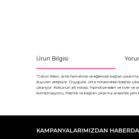
Ürün Bilgisi
Yoru
"Calvin Klein, anlık fark etme ve eğlenceli baştan çıkarma a
duyuları ateşliyor. Duygular, orta notasındaki baştan çıka
çıkarıyor. Kokunun alt notası, hipnotize eden ve tiver ve a
kombinasyonu; freshlik ve baştan çıkarma arasında yeni b
Bu ürünün fiyat bilgisi, resim, ürün açıklamaların
Görüş ve önerileriniz için teşekkür ederiz.
KAMPANYALARIMIZDAN HABERDA
Ürün resmi kalitesiz, bozuk veya görüntülenemiyo
Ürün açıklamasında eksik bilgiler bulunuyor.