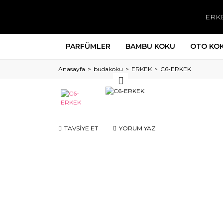
ERK
PARFÜMLER
BAMBU KOKU
OTO KO
Anasayfa
budakoku
ERKEK
C6-ERKEK
TAVSİYE ET
YORUM YAZ