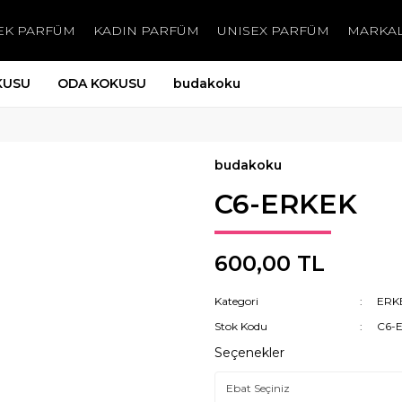
EK PARFÜM
KADIN PARFÜM
UNISEX PARFÜM
MARKA
KUSU
ODA KOKUSU
budakoku
budakoku
C6-ERKEK
600,00 TL
Kategori
ERK
Stok Kodu
C6-
Seçenekler