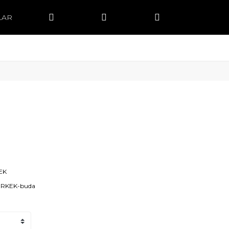
LAR
EK
ERKEK-buda