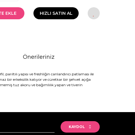
TE EKLE
HIZLI SATIN AL
Önerileriniz
parıltılı yapısı ve freshliğin canlandırıcı patlaması ile
az bir erkeksilik katıyor ve cüretkar bir şehvet açığa
şlenmemiş tuz akoru ve bağımlılık yapan ve tiverin
rak tarafımıza iletebilirsiniz.
KAYDOL