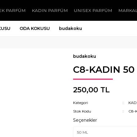
EK PARFÜM
KADIN PARFÜM
UNISEX PARFÜM
MARKA
KUSU
ODA KOKUSU
budakoku
budakoku
C8-KADIN 50
250,00 TL
Kategori
KAD
Stok Kodu
C8-
Seçenekler