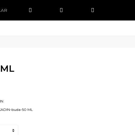
LAR
 ML
IN
KADIN-buda-50 ML