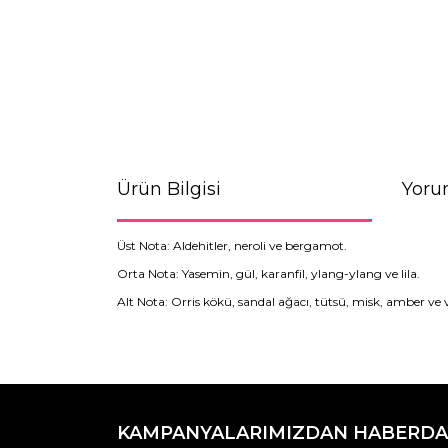
Ürün Bilgisi
Yoru
Üst Nota: Aldehitler, neroli ve bergamot.
Orta Nota: Yasemin, gül, karanfil, ylang-ylang ve lila.
Alt Nota: Orris kökü, sandal ağacı, tütsü, misk, amber ve 
Bu ürünün fiyat bilgisi, resim, ürün açıklamaların
Görüş ve önerileriniz için teşekkür ederiz.
KAMPANYALARIMIZDAN HABERDA
Ürün resmi kalitesiz, bozuk veya görüntülenemiyo