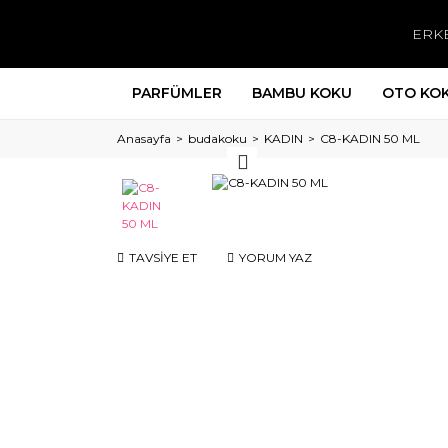
ERK
PARFÜMLER
BAMBU KOKU
OTO KO
Anasayfa
budakoku
KADIN
C8-KADIN 50 ML
TAVSİYE ET
YORUM YAZ