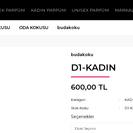
EK PARFÜM
KADIN PARFÜM
UNISEX PARFÜM
MARKA
KUSU
ODA KOKUSU
budakoku
budakoku
D1-KADIN
600,00 TL
Kategori
KAD
Stok Kodu
D1-
Seçenekler