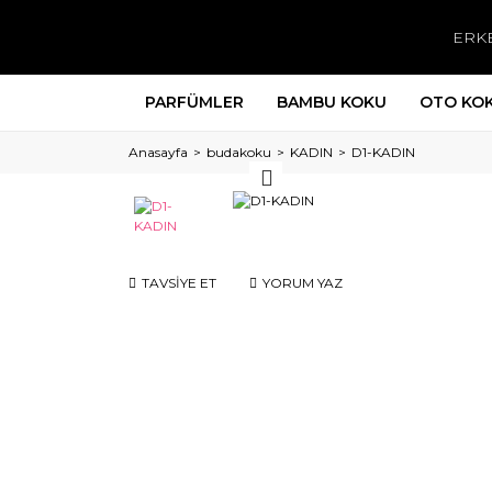
ERK
PARFÜMLER
BAMBU KOKU
OTO KO
Anasayfa
budakoku
KADIN
D1-KADIN
TAVSİYE ET
YORUM YAZ