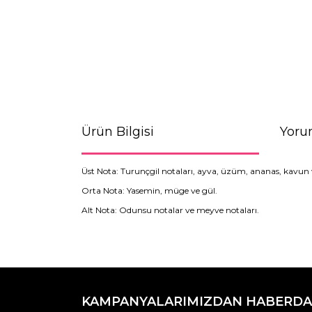
Ürün Bilgisi
Yoru
Üst Nota: Turunçgil notaları, ayva, üzüm, ananas, kavun v
Orta Nota: Yasemin, müge ve gül.
Alt Nota: Odunsu notalar ve meyve notaları.
Bu ürünün fiyat bilgisi, resim, ürün açıklamaların
Görüş ve önerileriniz için teşekkür ederiz.
KAMPANYALARIMIZDAN HABERDA
Ürün resmi kalitesiz, bozuk veya görüntülenemiyo