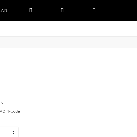
LAR
IN
KADIN-buda