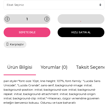
SEPETE EKLE
HIZLI SATIN AL
Karşılaştır
Ürün Bilgisi
Yorumlar (0)
Taksit Seçenek
pan style="font-size: 10pt; line-height: 107%; font-family: "Lucida Sans
Unicode", "Lucida Grande", sans-serif; background-image: initial;
background-position: initial; background-size: initial; background-
repeat: initial; background-attachment: initial; background-origin:
initial; background-clip: initial;">Maceracı, özgür ve kendine güvenen
erkeğin benzersiz kokusu. Odunsu ve taze baharatlı