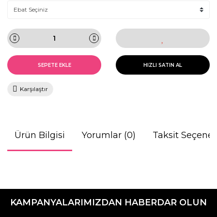
SEPETE EKLE
HIZLI SATIN AL
Karşılaştır
Ürün Bilgisi
Yorumlar (0)
Taksit Seçenek
Bu ürünün fiyat bilgisi, resim, ürün açıklamalarında ve diğer
konularda yetersiz gördüğünüz noktaları öneri formunu
Bu ürüne ilk yorumu siz yapın!
kullanarak tarafımıza iletebilirsiniz.
KAMPANYALARIMIZDAN HABERDAR OLUN
Görüş ve önerileriniz için teşekkür ederiz.