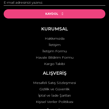
Yorum Yaz
Ürün resmi kalitesiz, bozuk veya görüntülenemiyor.
Ürün açıklamasında eksik bilgiler bulunuyor.
KAYDOL
Ürün bilgilerinde hatalar bulunuyor.
Ürün fiyatı diğer sitelerden daha pahalı.
KURUMSAL
Bu ürüne benzer farklı alternatifler olmalı.
Hakkımızda
İletişim
İletişim Formu
Havale Bildirim Formu
Kargo Takibi
Gönder
ALIŞVERİŞ
Mesafeli Satış Sözleşmesi
Gizlilik ve Güvenlik
İptal ve İade Şartları
Kişisel Veriler Politikası