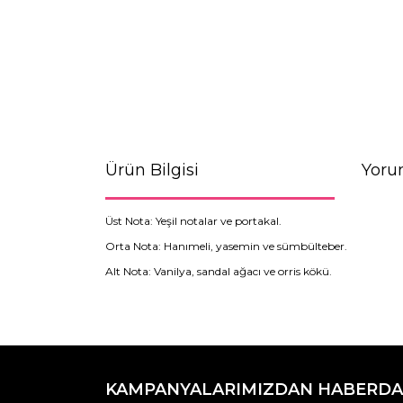
Ürün Bilgisi
Yoru
Üst Nota: Yeşil notalar ve portakal.
Orta Nota: Hanımeli, yasemin ve sümbülteber.
Alt Nota: Vanilya, sandal ağacı ve orris kökü.
Bu ürünün fiyat bilgisi, resim, ürün açıklamaların
Görüş ve önerileriniz için teşekkür ederiz.
KAMPANYALARIMIZDAN HABERDA
Ürün resmi kalitesiz, bozuk veya görüntülenemiyo