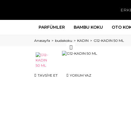
ERK
PARFÜMLER
BAMBU KOKU
OTO KO
Anasayfa
budakoku
KADIN
G12-KADIN 50 ML
TAVSİYE ET
YORUM YAZ