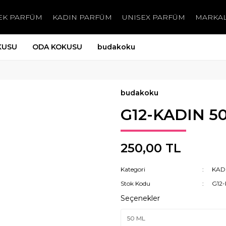
EK PARFÜM
KADIN PARFÜM
UNISEX PARFÜM
MARKA
KUSU
ODA KOKUSU
budakoku
budakoku
G12-KADIN 5
250,00 TL
Kategori
KAD
Stok Kodu
G12
Seçenekler