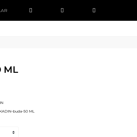
LAR
0 ML
IN
-KADIN-buda-50 ML