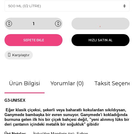
SEPETE EKLE
HIZLI SATIN AL
Karşılaştır
Ürün Bilgisi
Yorumlar (0)
Taksit Seçenek
G3-UNISEX
Eğer klasik çiçeksi, şekerli veya baharatlı kokulardan sıkıldıysan,
Ganymede bambaşka bir evren sunuyor. Ganymede'i kokladığında
burnuna gelen ilk his bir çiçek bahçesi değil,
"yeni alınmış lüks bir
deri çantanın içindeki metalik bir soğukluk"
gibidir
Üst Notalar:
İtalya'dan Mandarin özü, Safran