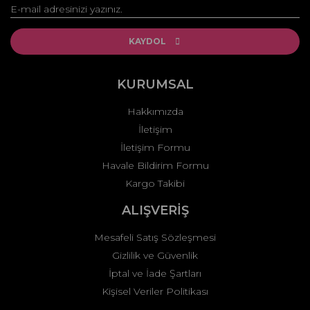
Yorum Yaz
Ürün resmi kalitesiz, bozuk veya görüntülenemiyor.
Ürün açıklamasında eksik bilgiler bulunuyor.
KAYDOL
Ürün bilgilerinde hatalar bulunuyor.
Ürün fiyatı diğer sitelerden daha pahalı.
KURUMSAL
Bu ürüne benzer farklı alternatifler olmalı.
Hakkımızda
İletişim
İletişim Formu
Havale Bildirim Formu
Kargo Takibi
Gönder
ALIŞVERİŞ
Mesafeli Satış Sözleşmesi
Gizlilik ve Güvenlik
İptal ve İade Şartları
Kişisel Veriler Politikası