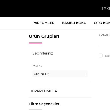
ERK
PARFÜMLER
BAMBU KOKU
OTO KO
PARF
Ürün Grupları
Seçimleriniz
Sto
Marka
GIVENCHY
PARFÜMLER
Filtre Seçenekleri