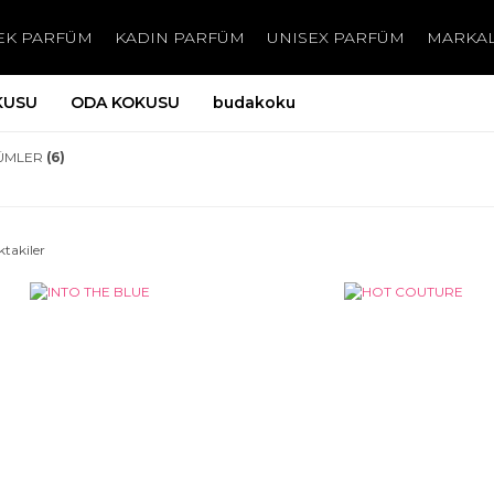
EK PARFÜM
KADIN PARFÜM
UNISEX PARFÜM
MARKA
KUSU
ODA KOKUSU
budakoku
ÜMLER
(6)
ktakiler