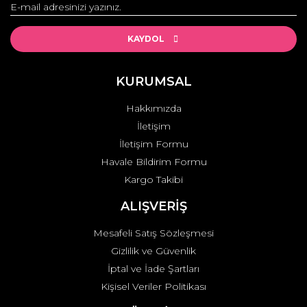
Çok merak ettim kokusunu ve çok sevdim, çok kalıcı.
Ürün resmi kalitesiz, bozuk veya görüntülenemiyor.
Ürün açıklamasında eksik bilgiler bulunuyor.
KAYDOL
Özge Alyanak | 03/11/2023 | 250 ML (1/4 LİTRE)
Ürün bilgilerinde hatalar bulunuyor.
Ürün fiyatı diğer sitelerden daha pahalı.
KURUMSAL
Yorum Yaz
Bu ürüne benzer farklı alternatifler olmalı.
Hakkımızda
İletişim
İletişim Formu
Havale Bildirim Formu
Kargo Takibi
Gönder
ALIŞVERİŞ
Mesafeli Satış Sözleşmesi
Gizlilik ve Güvenlik
İptal ve İade Şartları
Kişisel Veriler Politikası