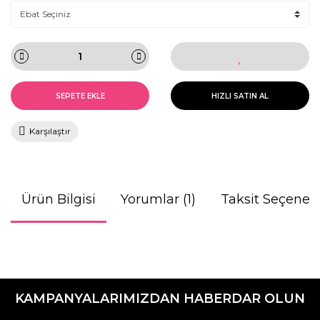
SEPETE EKLE
HIZLI SATIN AL
Karşılaştır
Ürün Bilgisi
Yorumlar (1)
Taksit Seçenekl
Bu ürünün fiyat bilgisi, resim, ürün açıklamalarında ve diğer
konularda yetersiz gördüğünüz noktaları öneri formunu
kullanarak tarafımıza iletebilirsiniz.
KAMPANYALARIMIZDAN HABERDAR OLUN
Görüş ve önerileriniz için teşekkür ederiz.
Deneyim