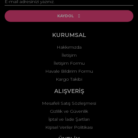
Yorum Yaz
Ürün resmi kalitesiz, bozuk veya görüntülenemiyor.
Ürün açıklamasında eksik bilgiler bulunuyor.
KAYDOL
Ürün bilgilerinde hatalar bulunuyor.
Ürün fiyatı diğer sitelerden daha pahalı.
KURUMSAL
Bu ürüne benzer farklı alternatifler olmalı.
Hakkımızda
İletişim
İletişim Formu
Havale Bildirim Formu
Kargo Takibi
Gönder
ALIŞVERİŞ
Mesafeli Satış Sözleşmesi
Gizlilik ve Güvenlik
İptal ve İade Şartları
Kişisel Veriler Politikası