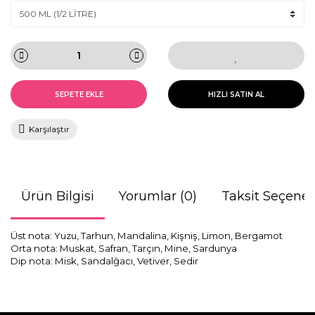
SEPETE EKLE
HIZLI SATIN AL
Karşılaştır
Ürün Bilgisi
Yorumlar (0)
Taksit Seçenek
Üst nota: Yuzu, Tarhun, Mandalina, Kişniş, Limon, Bergamot
Orta nota: Muskat, Safran, Tarçın, Mine, Sardunya
Dip nota: Misk, Sandalğacı, Vetiver, Sedir
Bu ürünün fiyat bilgisi, resim, ürün açıklamalarında ve diğer
konularda yetersiz gördüğünüz noktaları öneri formunu