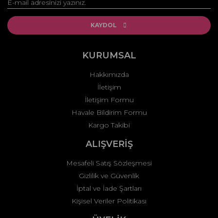
Yorum Yaz
Ürün resmi kalitesiz, bozuk veya görüntülenemiyor.
Ürün açıklamasında eksik bilgiler bulunuyor.
KAYDOL
Ürün bilgilerinde hatalar bulunuyor.
Ürün fiyatı diğer sitelerden daha pahalı.
KURUMSAL
Bu ürüne benzer farklı alternatifler olmalı.
Hakkımızda
İletişim
İletişim Formu
Havale Bildirim Formu
Kargo Takibi
Gönder
ALIŞVERİŞ
Mesafeli Satış Sözleşmesi
Gizlilik ve Güvenlik
İptal ve İade Şartları
Kişisel Veriler Politikası