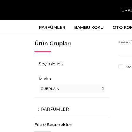
ERK
PARFÜMLER
BAMBU KOKU
OTO KO
PARF
Ürün Grupları
Seçimleriniz
Sto
Marka
GUERLAIN
PARFÜMLER
Filtre Seçenekleri