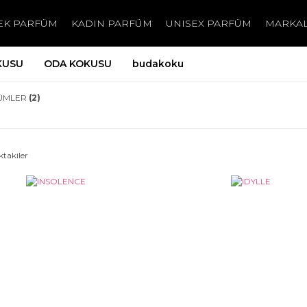
EK PARFÜM
KADIN PARFÜM
UNISEX PARFÜM
MARKA
KUSU
ODA KOKUSU
budakoku
ÜMLER
(2)
ktakiler