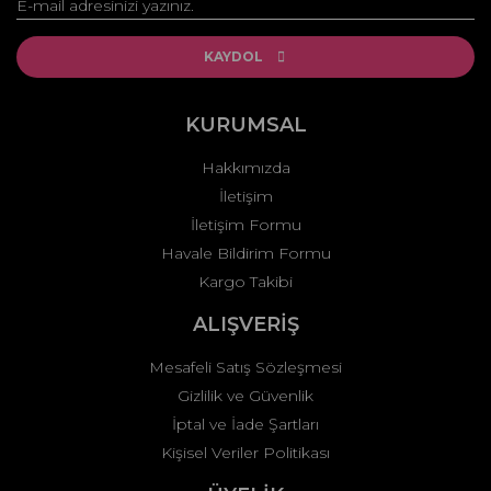
Yorum Yaz
Ürün resmi kalitesiz, bozuk veya görüntülenemiyor.
Ürün açıklamasında eksik bilgiler bulunuyor.
KAYDOL
Ürün bilgilerinde hatalar bulunuyor.
Ürün fiyatı diğer sitelerden daha pahalı.
KURUMSAL
Bu ürüne benzer farklı alternatifler olmalı.
Hakkımızda
İletişim
İletişim Formu
Havale Bildirim Formu
Kargo Takibi
Gönder
ALIŞVERİŞ
Mesafeli Satış Sözleşmesi
Gizlilik ve Güvenlik
İptal ve İade Şartları
Kişisel Veriler Politikası