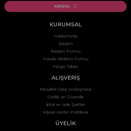
Ürün açıklamasında eksik bilgiler bulunuyor.
KAYDOL
Ürün bilgilerinde hatalar bulunuyor.
Ürün fiyatı diğer sitelerden daha pahalı.
KURUMSAL
Bu ürüne benzer farklı alternatifler olmalı.
Hakkımızda
İletişim
İletişim Formu
Havale Bildirim Formu
Kargo Takibi
Gönder
ALIŞVERİŞ
Mesafeli Satış Sözleşmesi
Gizlilik ve Güvenlik
İptal ve İade Şartları
Kişisel Veriler Politikası
ÜYELİK