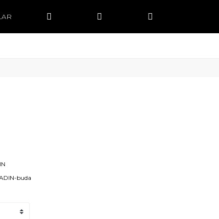
LAR
IN
KADIN-buda