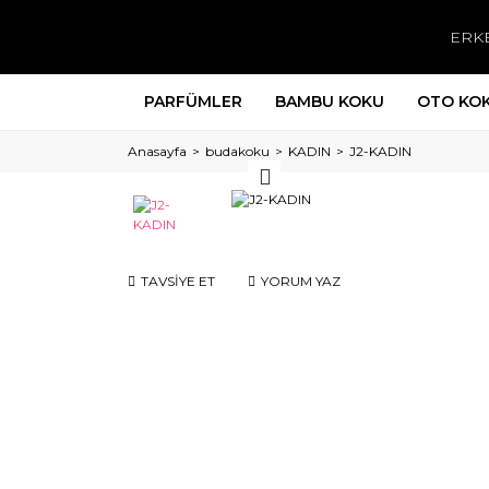
ERK
PARFÜMLER
BAMBU KOKU
OTO KO
Anasayfa
budakoku
KADIN
J2-KADIN
TAVSİYE ET
YORUM YAZ