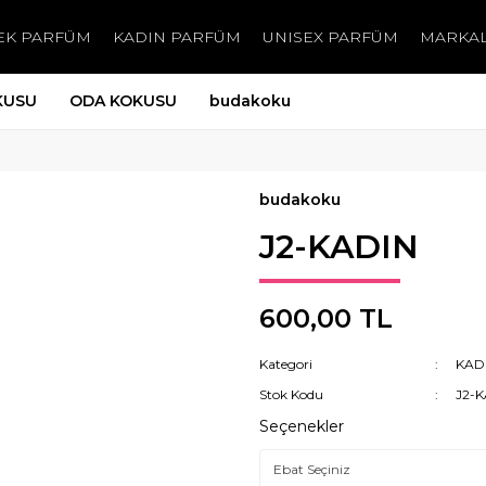
EK PARFÜM
KADIN PARFÜM
UNISEX PARFÜM
MARKA
KUSU
ODA KOKUSU
budakoku
budakoku
J2-KADIN
600,00 TL
Kategori
KAD
Stok Kodu
J2-
Seçenekler