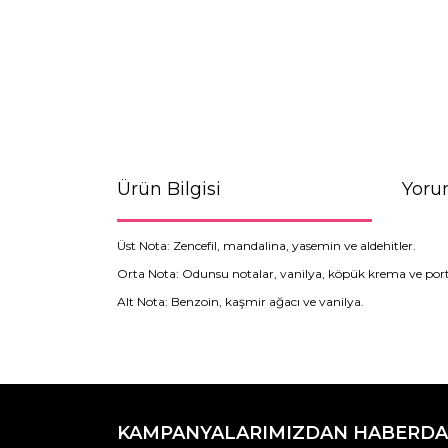
Ürün Bilgisi
Yoru
Üst Nota: Zencefil, mandalina, yasemin ve aldehitler.
Orta Nota: Odunsu notalar, vanilya, köpük krema ve porta
Alt Nota: Benzoin, kaşmir ağacı ve vanilya.
Bu ürünün fiyat bilgisi, resim, ürün açıklamaların
Görüş ve önerileriniz için teşekkür ederiz.
KAMPANYALARIMIZDAN HABERDA
Ürün resmi kalitesiz, bozuk veya görüntülenemiyo