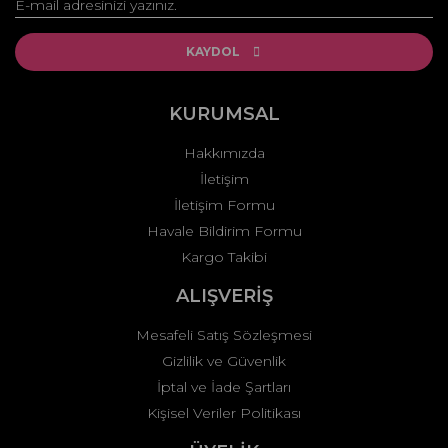
Yorum Yaz
Ürün resmi kalitesiz, bozuk veya görüntülenemiyor.
Ürün açıklamasında eksik bilgiler bulunuyor.
KAYDOL
Ürün bilgilerinde hatalar bulunuyor.
Ürün fiyatı diğer sitelerden daha pahalı.
KURUMSAL
Bu ürüne benzer farklı alternatifler olmalı.
Hakkımızda
İletişim
İletişim Formu
Havale Bildirim Formu
Kargo Takibi
Gönder
ALIŞVERİŞ
Mesafeli Satış Sözleşmesi
Gizlilik ve Güvenlik
İptal ve İade Şartları
Kişisel Veriler Politikası