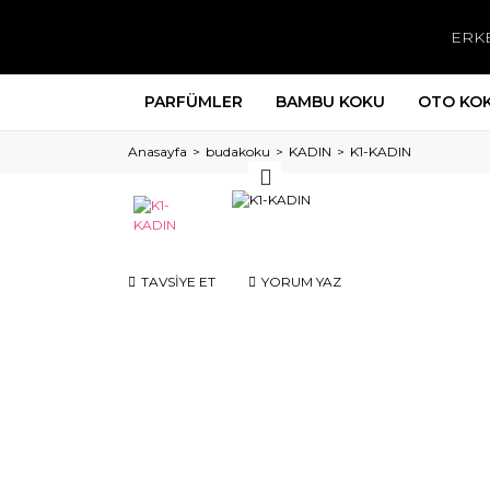
ERK
PARFÜMLER
BAMBU KOKU
OTO KO
Anasayfa
budakoku
KADIN
K1-KADIN
TAVSİYE ET
YORUM YAZ