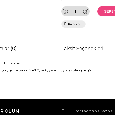
SEPE
Karşılaştır
mlar (0)
Taksit Seçenekleri
dalina ve erik.
myon, gardenya, orris kökü, sedir, yasemin, ylang- ylang ve gül.
da ve diğer konularda yetersiz gördüğünüz noktaları öneri formunu kullana
Bu ürüne ilk yorumu siz yapın!
R OLUN
r.