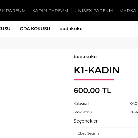
EK PARFÜM
KADIN PARFÜM
UNISEX PARFÜM
MARKA
KUSU
ODA KOKUSU
budakoku
budakoku
K1-KADIN
600,00 TL
Kategori
KAD
Stok Kodu
K1-K
Seçenekler