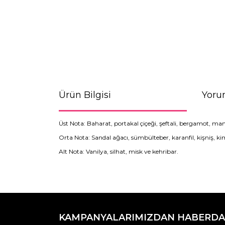
Ürün Bilgisi
Yoru
Üst Nota: Baharat, portakal çiçeği, şeftali, bergamot, man
Orta Nota: Sandal ağacı, sümbülteber, karanfil, kişniş, ki
Alt Nota: Vanilya, silhat, misk ve kehribar.
Bu ürünün fiyat bilgisi, resim, ürün açıklamaların
Görüş ve önerileriniz için teşekkür ederiz.
KAMPANYALARIMIZDAN HABERDA
Ürün resmi kalitesiz, bozuk veya görüntülenemiyo