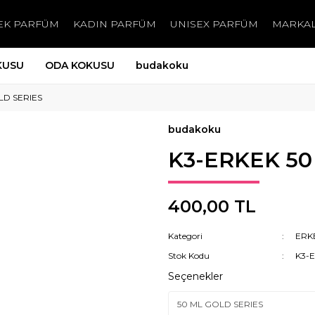
EK PARFÜM
KADIN PARFÜM
UNISEX PARFÜM
MARKA
KUSU
ODA KOKUSU
budakoku
LD SERIES
budakoku
K3-ERKEK 50
400,00 TL
Kategori
ERK
Stok Kodu
K3-
Seçenekler