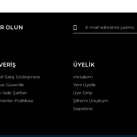
da ve diğer konularda yetersiz gördüğünüz noktaları öneri formunu kullana
Bu ürüne ilk yorumu siz yapın!
R OLUN
r.
Yorum Yaz
VERİŞ
ÜYELİK
li Satış Sözleşmesi
Hesabım
k ve Güvenlik
Yeni Üyelik
e İade Şartları
Üye Girişi
 Veriler Politikası
Şifremi Unuttum
Gönder
Sepetiniz