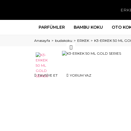
ERK
PARFÜMLER
BAMBU KOKU
OTO KO
Anasayfa
budakoku
ERKEK
K3-ERKEK 50 ML GO
TAVSİYE ET
YORUM YAZ