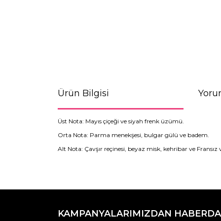
Ürün Bilgisi
Yoru
Üst Nota: Mayıs çiçeği ve siyah frenk üzümü.
Orta Nota: Parma menekşesi, bulgar gülü ve badem.
Alt Nota: Çavşır reçinesi, beyaz misk, kehribar ve Fransız v
Bu ürünün fiyat bilgisi, resim, ürün açıklamaların
Görüş ve önerileriniz için teşekkür ederiz.
KAMPANYALARIMIZDAN HABERDA
Ürün resmi kalitesiz, bozuk veya görüntülenemiyo