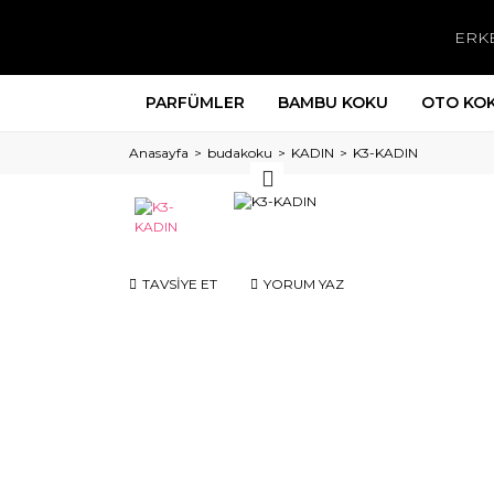
ERK
PARFÜMLER
BAMBU KOKU
OTO KO
Anasayfa
budakoku
KADIN
K3-KADIN
TAVSİYE ET
YORUM YAZ