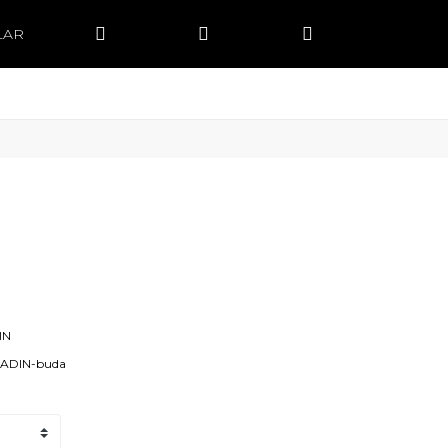
LAR
IN
KADIN-buda