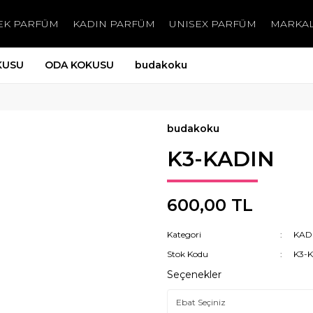
EK PARFÜM
KADIN PARFÜM
UNISEX PARFÜM
MARKA
KUSU
ODA KOKUSU
budakoku
budakoku
K3-KADIN
600,00 TL
Kategori
KAD
Stok Kodu
K3-
Seçenekler