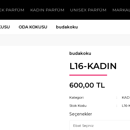
EK PARFÜM
KADIN PARFÜM
UNISEX PARFÜM
MARKA
KUSU
ODA KOKUSU
budakoku
budakoku
L16-KADIN
600,00 TL
Kategori
KAD
Stok Kodu
L16-
Seçenekler