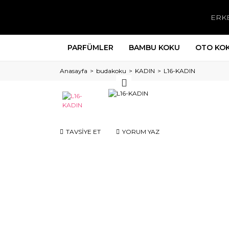
ERK
PARFÜMLER
BAMBU KOKU
OTO KO
Anasayfa
budakoku
KADIN
L16-KADIN
TAVSİYE ET
YORUM YAZ