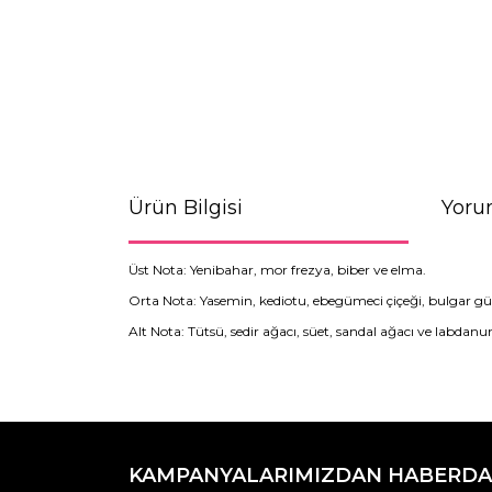
Ürün Bilgisi
Yoru
Üst Nota: Yenibahar, mor frezya, biber ve elma.
Orta Nota: Yasemin, kediotu, ebegümeci çiçeği, bulgar g
Alt Nota: Tütsü, sedir ağacı, süet, sandal ağacı ve labdan
Bu ürünün fiyat bilgisi, resim, ürün açıklamaların
Görüş ve önerileriniz için teşekkür ederiz.
KAMPANYALARIMIZDAN HABERDA
Ürün resmi kalitesiz, bozuk veya görüntülenemiyo