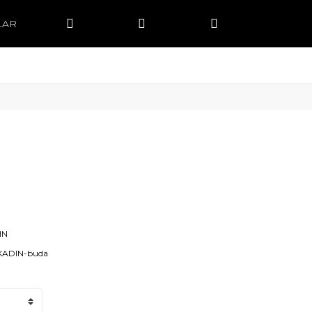
LAR
IN
KADIN-buda