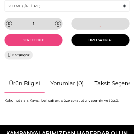
SEPETE EKLE
HIZLI SATIN AL
Karşılaştır
Ürün Bilgisi
Yorumlar (0)
Taksit Seçenek
Koku notaları: Kayısı, bal, safran, güzelavrat otu, yasemin ve tütsü.
Bu ürünün fiyat bilgisi, resim, ürün açıklamalarında ve diğer
konularda yetersiz gördüğünüz noktaları öneri formunu
Bu ürüne ilk yorumu siz yapın!
kullanarak tarafımıza iletebilirsiniz.
KAMPANYALARIMIZDAN HABERDAR OLUN