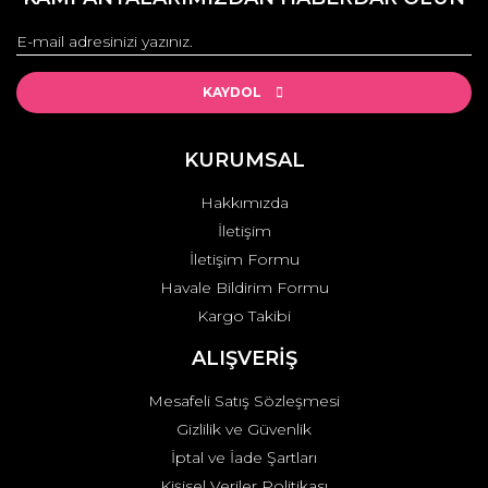
Görüş ve önerileriniz için teşekkür ederiz.
Yorum Yaz
Ürün resmi kalitesiz, bozuk veya görüntülenemiyor.
Ürün açıklamasında eksik bilgiler bulunuyor.
KAYDOL
Ürün bilgilerinde hatalar bulunuyor.
Ürün fiyatı diğer sitelerden daha pahalı.
KURUMSAL
Bu ürüne benzer farklı alternatifler olmalı.
Hakkımızda
İletişim
İletişim Formu
Havale Bildirim Formu
Kargo Takibi
Gönder
ALIŞVERİŞ
Mesafeli Satış Sözleşmesi
Gizlilik ve Güvenlik
İptal ve İade Şartları
Kişisel Veriler Politikası