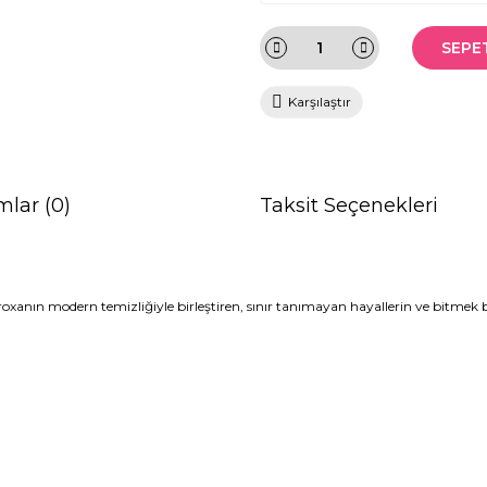
SEPE
Karşılaştır
mlar (0)
Taksit Seçenekleri
broxanın modern temizliğiyle birleştiren, sınır tanımayan hayallerin ve bitmek 
da ve diğer konularda yetersiz gördüğünüz noktaları öneri formunu kullana