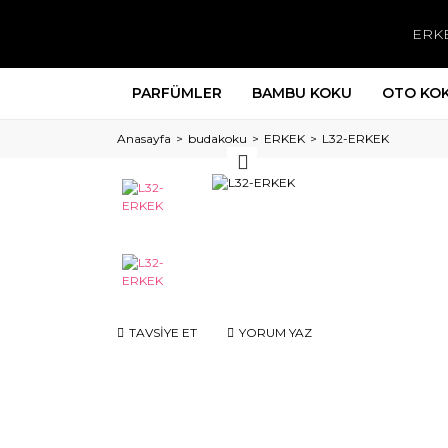
ERK
PARFÜMLER
BAMBU KOKU
OTO KO
Anasayfa
budakoku
ERKEK
L32-ERKEK
TAVSİYE ET
YORUM YAZ