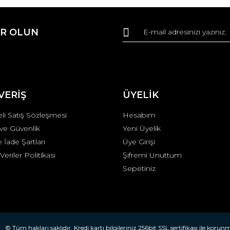
Bu ürüne ilk yorumu siz yapın!
R OLUN
r.
Yorum Yaz
VERİŞ
ÜYELİK
li Satış Sözleşmesi
Hesabım
k ve Güvenlik
Yeni Üyelik
e İade Şartları
Üye Girişi
 Veriler Politikası
Şifremi Unuttum
Gönder
Sepetiniz
© Tüm hakları saklıdır. Kredi kartı bilgileriniz 256bit SSL sertifikası ile korun