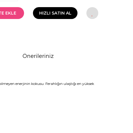
TE EKLE
HIZLI SATIN AL
Önerileriniz
bilmeyen enerjinin kokusu. Ferahlığın ulaştığı en yüksek
rak tarafımıza iletebilirsiniz.