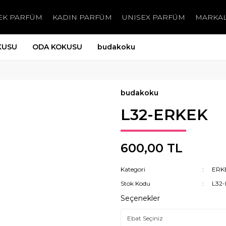
EK PARFÜM
KADIN PARFÜM
UNISEX PARFÜM
MARKA
KUSU
ODA KOKUSU
budakoku
budakoku
L32-ERKEK
600,00 TL
Kategori
ERK
Stok Kodu
L32
Seçenekler