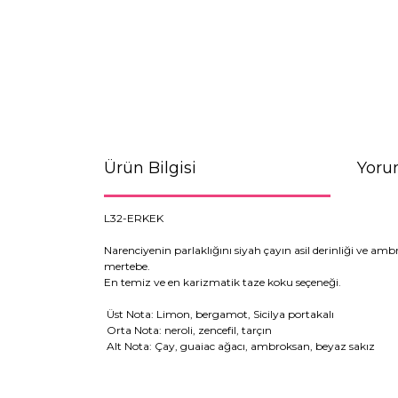
Ürün Bilgisi
Yoru
L32-ERKEK
Narenciyenin parlaklığını siyah çayın asil derinliği ve am
mertebe.
En temiz ve en karizmatik taze koku seçeneği.
Üst Nota: Limon, bergamot, Sicilya portakalı
Orta Nota: neroli, zencefil, tarçın
Alt Nota: Çay, guaiac ağacı, ambroksan, beyaz sakız
Bu ürünün fiyat bilgisi, resim, ürün açıklamaların