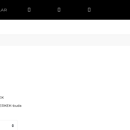
LAR
EK
-ERKEK-buda