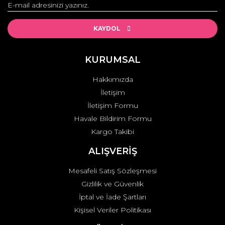
Yorum Yaz
Ürün resmi kalitesiz, bozuk veya görüntülenemiyor.
Ürün açıklamasında eksik bilgiler bulunuyor.
KAYDOL
Ürün bilgilerinde hatalar bulunuyor.
Ürün fiyatı diğer sitelerden daha pahalı.
KURUMSAL
Bu ürüne benzer farklı alternatifler olmalı.
Hakkımızda
İletişim
İletişim Formu
Havale Bildirim Formu
Kargo Takibi
Gönder
ALIŞVERİŞ
Mesafeli Satış Sözleşmesi
Gizlilik ve Güvenlik
İptal ve İade Şartları
Kişisel Veriler Politikası