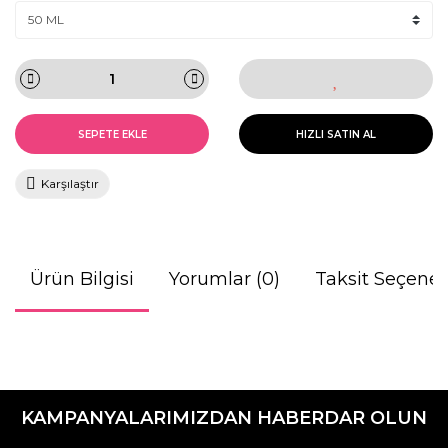
SEPETE EKLE
HIZLI SATIN AL
Karşılaştır
Ürün Bilgisi
Yorumlar (0)
Taksit Seçenek
Bu ürünün fiyat bilgisi, resim, ürün açıklamalarında ve diğer
konularda yetersiz gördüğünüz noktaları öneri formunu
Bu ürüne ilk yorumu siz yapın!
kullanarak tarafımıza iletebilirsiniz.
KAMPANYALARIMIZDAN HABERDAR OLUN
Görüş ve önerileriniz için teşekkür ederiz.