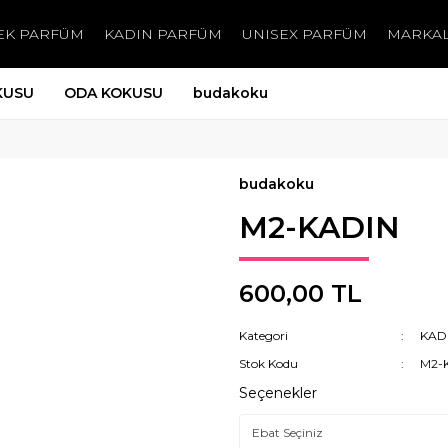
EK PARFÜM
KADIN PARFÜM
UNISEX PARFÜM
MARKA
KUSU
ODA KOKUSU
budakoku
budakoku
M2-KADIN
600,00 TL
Kategori
KAD
Stok Kodu
M2-
Seçenekler