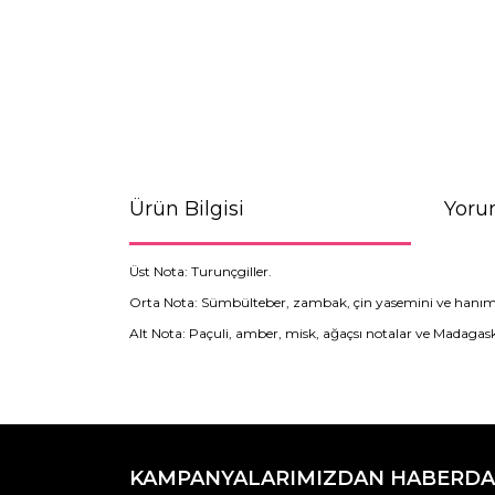
Ürün Bilgisi
Yoru
Üst Nota: Turunçgiller.
Orta Nota: Sümbülteber, zambak, çin yasemini ve hanıme
Alt Nota: Paçuli, amber, misk, ağaçsı notalar ve Madagask
Bu ürünün fiyat bilgisi, resim, ürün açıklamaların
Görüş ve önerileriniz için teşekkür ederiz.
KAMPANYALARIMIZDAN HABERDA
Ürün resmi kalitesiz, bozuk veya görüntülenemiyo