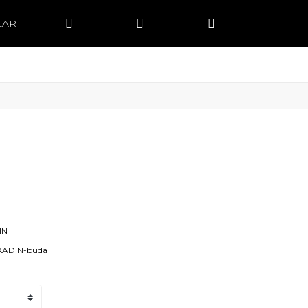
LAR
IN
KADIN-buda