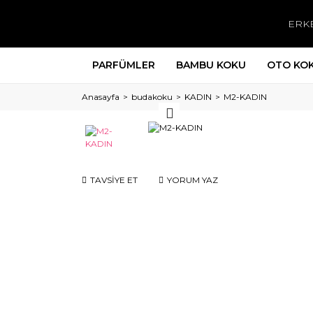
ERK
PARFÜMLER
BAMBU KOKU
OTO KO
Anasayfa
budakoku
KADIN
M2-KADIN
TAVSİYE ET
YORUM YAZ