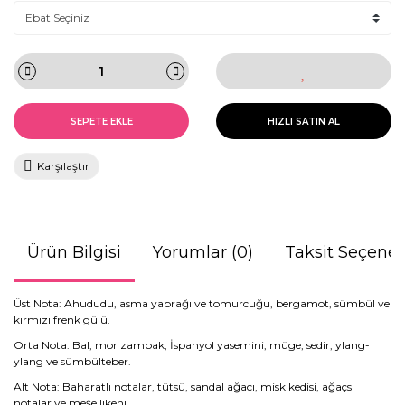
SEPETE EKLE
HIZLI SATIN AL
Karşılaştır
Ürün Bilgisi
Yorumlar (0)
Taksit Seçenek
Üst Nota: Ahududu, asma yaprağı ve tomurcuğu, bergamot, sümbül ve
kırmızı frenk gülü.
Orta Nota: Bal, mor zambak, İspanyol yasemini, müge, sedir, ylang-
ylang ve sümbülteber.
Alt Nota: Baharatlı notalar, tütsü, sandal ağacı, misk kedisi, ağaçsı
notalar ve meşe likeni.