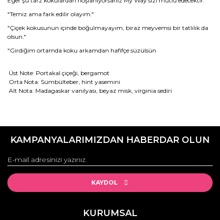
Eğer şu tarz kokulardan hoşlanıyorsanız My Way sizi mutlu edecektir:
"Temiz ama fark edilir olayım."
"Çiçek kokusunun içinde boğulmayayım, biraz meyvemsi bir tatlılık da
olsun."
"Girdiğim ortamda koku arkamdan hafifçe süzülsün
Üst Note: Portakal çiçeği, bergamot
Orta Nota: Sümbülteber, hint yasemini
Alt Nota: Madagaskar vanilyası, beyaz misk, virginia sediri
Bu ürünün fiyat bilgisi, resim, ürün açıklamalarında ve diğer
konularda yetersiz gördüğünüz noktaları öneri formunu
Bu ürüne ilk yorumu siz yapın!
kullanarak tarafımıza iletebilirsiniz.
KAMPANYALARIMIZDAN HABERDAR OLUN
Görüş ve önerileriniz için teşekkür ederiz.
Yorum Yaz
Ürün resmi kalitesiz, bozuk veya görüntülenemiyor.
Ürün açıklamasında eksik bilgiler bulunuyor.
KAYDOL
Ürün bilgilerinde hatalar bulunuyor.
Ürün fiyatı diğer sitelerden daha pahalı.
KURUMSAL