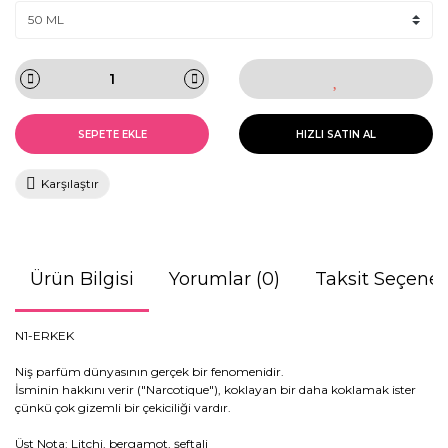
SEPETE EKLE
HIZLI SATIN AL
Karşılaştır
Ürün Bilgisi
Yorumlar (0)
Taksit Seçenek
N1-ERKEK
Niş parfüm dünyasının gerçek bir fenomenidir.
İsminin hakkını verir ("Narcotique"), koklayan bir daha koklamak ister
çünkü çok gizemli bir çekiciliği vardır.
Üst Nota: Litchi, bergamot, şeftali