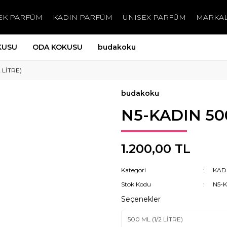
EK PARFÜM
KADIN PARFÜM
UNISEX PARFÜM
MARKA
KUSU
ODA KOKUSU
budakoku
 LİTRE)
budakoku
N5-KADIN 500
1.200,00 TL
Kategori
KAD
Stok Kodu
N5-
Seçenekler