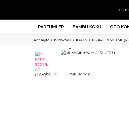
ERK
PARFÜMLER
BAMBU KOKU
OTO KO
Anasayfa
budakoku
KADIN
N5-KADIN 500 ML (1/2
TAVSİYE ET
YORUM YAZ