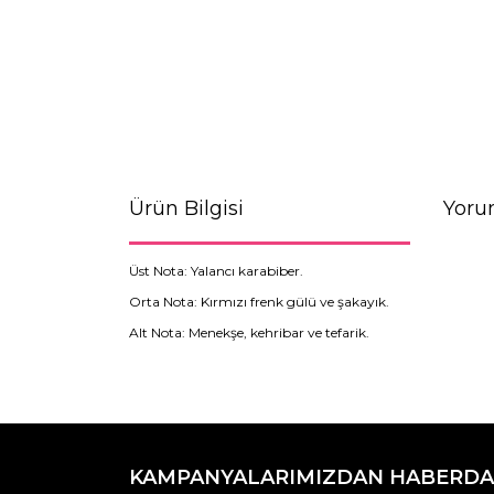
Ürün Bilgisi
Yoru
Üst Nota: Yalancı karabiber.
Orta Nota: Kırmızı frenk gülü ve şakayık.
Alt Nota: Menekşe, kehribar ve tefarik.
Bu ürünün fiyat bilgisi, resim, ürün açıklamaların
Görüş ve önerileriniz için teşekkür ederiz.
KAMPANYALARIMIZDAN HABERDA
Ürün resmi kalitesiz, bozuk veya görüntülenemiyo