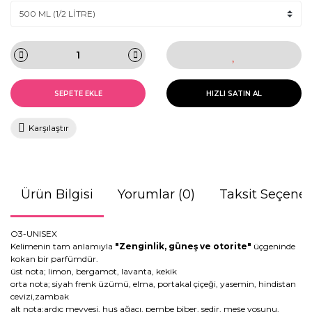
SEPETE EKLE
HIZLI SATIN AL
Karşılaştır
Ürün Bilgisi
Yorumlar (0)
Taksit Seçenek
O3-UNISEX
Kelimenin tam anlamıyla
"Zenginlik, güneş ve otorite"
üçgeninde
kokan bir parfümdür.
üst nota; limon, bergamot, lavanta, kekik
orta nota; siyah frenk üzümü, elma, portakal çiçeği, yasemin, hindistan
cevizi,zambak
alt nota;ardıç meyvesi, huş ağacı, pembe biber, sedir, meşe yosunu,