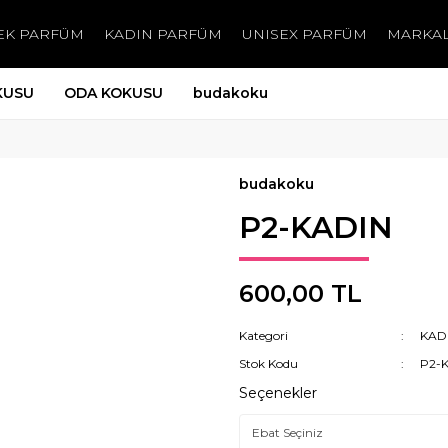
EK PARFÜM
KADIN PARFÜM
UNISEX PARFÜM
MARKA
KUSU
ODA KOKUSU
budakoku
budakoku
P2-KADIN
600,00 TL
Kategori
KAD
Stok Kodu
P2-
Seçenekler