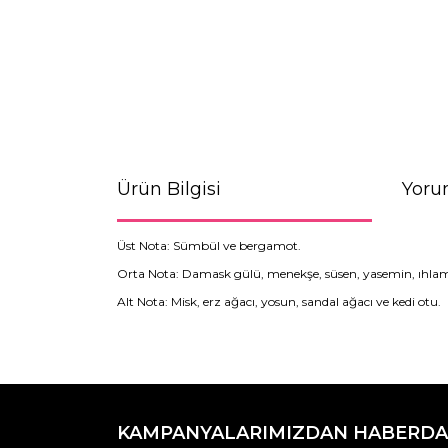
Ürün Bilgisi
Yoru
Üst Nota: Sümbül ve bergamot.
Orta Nota: Damask gülü, menekşe, süsen, yasemin, ıhla
Alt Nota: Misk, erz ağacı, yosun, sandal ağacı ve kedi otu.
Bu ürünün fiyat bilgisi, resim, ürün açıklamaların
Görüş ve önerileriniz için teşekkür ederiz.
KAMPANYALARIMIZDAN HABERDA
Ürün resmi kalitesiz, bozuk veya görüntülenemiyo