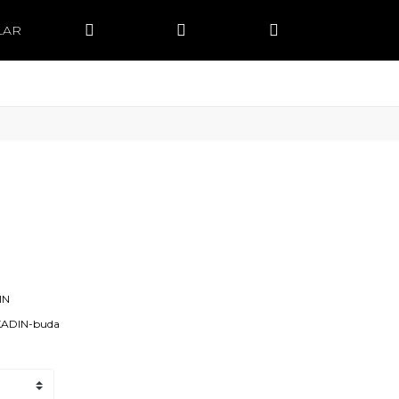
LAR
IN
KADIN-buda