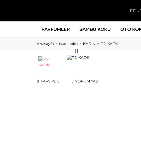
ERK
PARFÜMLER
BAMBU KOKU
OTO KO
Anasayfa
budakoku
KADIN
P2-KADIN
TAVSİYE ET
YORUM YAZ