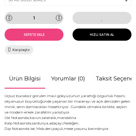
SEPETE EKLE
HIZLI SATIN AL
Karşılaştır
Ürün Bilgisi
Yorumlar (0)
Taksit Seçenek
Uçsuz bucaksız görülen mavi gökyüzünün yarattığı özgürlük hissini,
okyanusun büyüklüğünde yaşanan bir macerayı ve açık denizden gelen
minik, serin damlacıkları hissettiriyor. Gündelik olmakla birlikte, seçkin
ve modern erkek zarafetini yansıtıyor.
Üst Notasında;kavun,salatalık,mandalina
Kalp
Notasında;sardunya,adaçayı,Fesleğen,
Dip Notasında ise; Misk,deri,paçuli,mese yosunu barındırıyor.