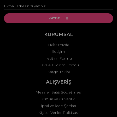
Yorum Yaz
Ürün resmi kalitesiz, bozuk veya görüntülenemiyor.
Ürün açıklamasında eksik bilgiler bulunuyor.
KAYDOL
Ürün bilgilerinde hatalar bulunuyor.
Ürün fiyatı diğer sitelerden daha pahalı.
KURUMSAL
Bu ürüne benzer farklı alternatifler olmalı.
Hakkımızda
İletişim
İletişim Formu
Havale Bildirim Formu
Kargo Takibi
Gönder
ALIŞVERİŞ
Mesafeli Satış Sözleşmesi
Gizlilik ve Güvenlik
İptal ve İade Şartları
Kişisel Veriler Politikası