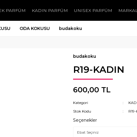
EK PARFÜM
KADIN PARFÜM
UNISEX PARFÜM
MARKA
KUSU
ODA KOKUSU
budakoku
budakoku
R19-KADIN
600,00 TL
Kategori
KAD
Stok Kodu
R19
Seçenekler