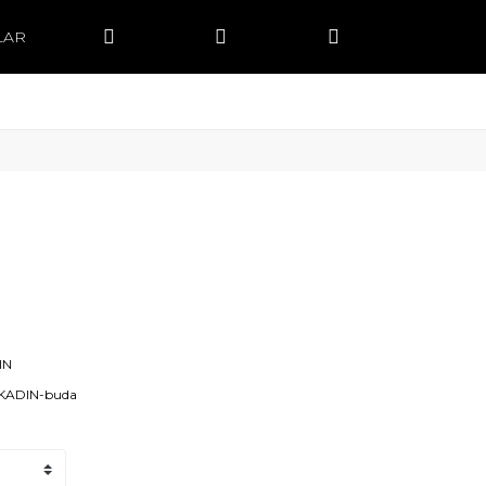
LAR
IN
-KADIN-buda