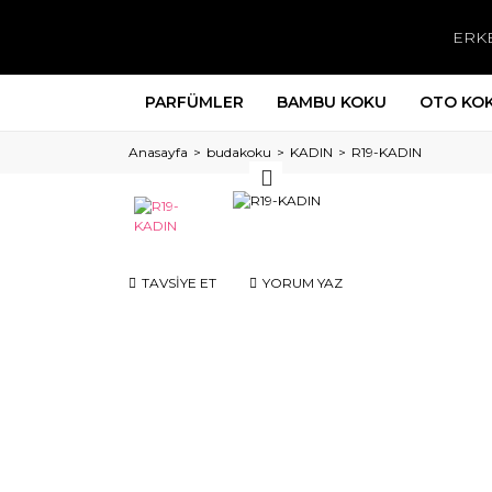
ERK
PARFÜMLER
BAMBU KOKU
OTO KO
Anasayfa
budakoku
KADIN
R19-KADIN
TAVSİYE ET
YORUM YAZ