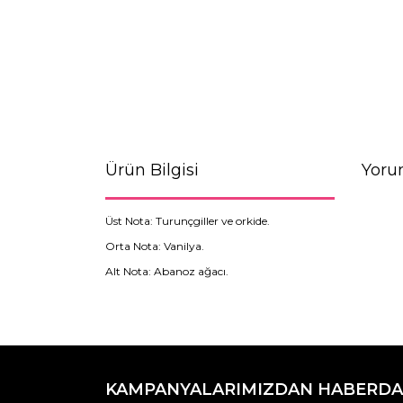
Ürün Bilgisi
Yoru
Üst Nota: Turunçgiller ve orkide.
Orta Nota: Vanilya.
Alt Nota: Abanoz ağacı.
Bu ürünün fiyat bilgisi, resim, ürün açıklamaların
Görüş ve önerileriniz için teşekkür ederiz.
KAMPANYALARIMIZDAN HABERDA
Ürün resmi kalitesiz, bozuk veya görüntülenemiyo