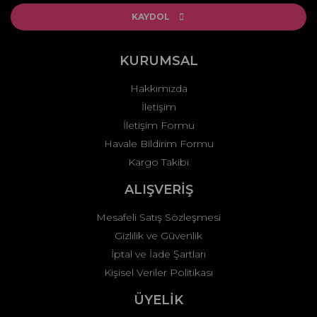
Ürün açıklamasında eksik bilgiler bulunuyor.
KAYDOL
Ürün bilgilerinde hatalar bulunuyor.
Ürün fiyatı diğer sitelerden daha pahalı.
KURUMSAL
Bu ürüne benzer farklı alternatifler olmalı.
Hakkımızda
İletişim
İletişim Formu
Havale Bildirim Formu
Kargo Takibi
Gönder
ALIŞVERİŞ
Mesafeli Satış Sözleşmesi
Gizlilik ve Güvenlik
İptal ve İade Şartları
Kişisel Veriler Politikası
ÜYELİK