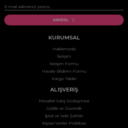
Yorum Yaz
Ürün resmi kalitesiz, bozuk veya görüntülenemiyor.
Ürün açıklamasında eksik bilgiler bulunuyor.
KAYDOL
Ürün bilgilerinde hatalar bulunuyor.
Ürün fiyatı diğer sitelerden daha pahalı.
KURUMSAL
Bu ürüne benzer farklı alternatifler olmalı.
Hakkımızda
İletişim
İletişim Formu
Havale Bildirim Formu
Kargo Takibi
Gönder
ALIŞVERİŞ
Mesafeli Satış Sözleşmesi
Gizlilik ve Güvenlik
İptal ve İade Şartları
Kişisel Veriler Politikası