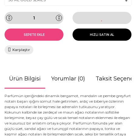
SEPETE EKLE
HIZLI SATIN AL
Karşılaştır
Ürün Bilgisi
Yorumlar (0)
Taksit Seçenek
Parfümün içeriğindeki dinamik bergamot, mandalin ve pembe greyfurt
notalrı başarı ışığını somut hale getirirken, ardıç ve biberiye özlerinin
papaya notaları ile birleşmesi ise adrenalin tutkusunu yaratıyor.
Kokunun kalbinde ise zerdeçal ve maun ağacı notalarının sofistike
birleşimine, beyaz çay gülü ve sıcak tensel notaların eklenmesi ile elegan
ve kusursuz bir anlatım ortaya çıkıyor. Parfümün fonunda yer alan
güçlü süet, sandal ağacı ve turunçgil notalarının papaya, tonka ve
kaşmir ağacı notaları ile birleşmesinden sıcak, seksi bir tensellik ortaya