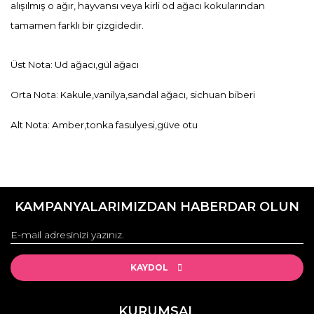
alışılmış o ağır, hayvansı veya kirli öd ağacı kokularından
tamamen farklı bir çizgidedir.
Üst Nota: Ud ağacı,gül ağacı
Orta Nota: Kakule,vanilya,sandal ağacı, sichuan biberi
Alt Nota: Amber,tonka fasulyesi,güve otu
Bu ürünün fiyat bilgisi, resim, ürün açıklamalarında ve diğer
konularda yetersiz gördüğünüz noktaları öneri formunu
Bu ürüne ilk yorumu siz yapın!
kullanarak tarafımıza iletebilirsiniz.
KAMPANYALARIMIZDAN HABERDAR OLUN
Görüş ve önerileriniz için teşekkür ederiz.
Yorum Yaz
Ürün resmi kalitesiz, bozuk veya görüntülenemiyor.
Ürün açıklamasında eksik bilgiler bulunuyor.
KAYDOL
Ürün bilgilerinde hatalar bulunuyor.
Ürün fiyatı diğer sitelerden daha pahalı.
KURUMSAL