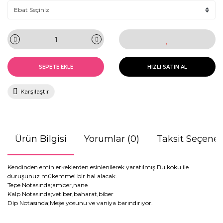
SEPETE EKLE
HIZLI SATIN AL
Karşılaştır
Ürün Bilgisi
Yorumlar (0)
Taksit Seçenek
Kendinden emin erkeklerden esinlenilerek yaratılmış.Bu koku ile
duruşunuz mükemmel bir hal alacak.
Tepe Notasında;amber,nane
Kalp Notasında;vetiber,baharat,biber
Dip Notasında;Meşe yosunu ve vaniya barındırıyor.