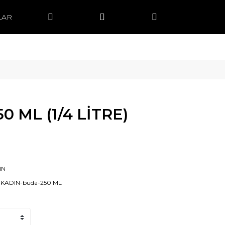
LAR
0 ML (1/4 LİTRE)
IN
-KADIN-buda-250 ML