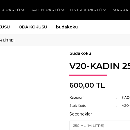
EK PARFÜM
KADIN PARFÜM
UNISEX PARFÜM
MARKA
KUSU
ODA KOKUSU
budakoku
4 LİTRE)
budakoku
V20-KADIN 25
600,00 TL
Kategori
KAD
Stok Kodu
V20
Seçenekler