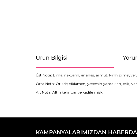
Ürün Bilgisi
Yoru
Üst Nota: Elma, nektarin, ananas, armut, kırmızı meyve
Orta Nota: Orkide, siklamen, yasemin yaprakları, erik, va
Alt Nota: Altın kehribar ve kadife misk.
Bu ürünün fiyat bilgisi, resim, ürün açıklamaların
Görüş ve önerileriniz için teşekkür ederiz.
KAMPANYALARIMIZDAN HABERDA
Ürün resmi kalitesiz, bozuk veya görüntülenemiyo