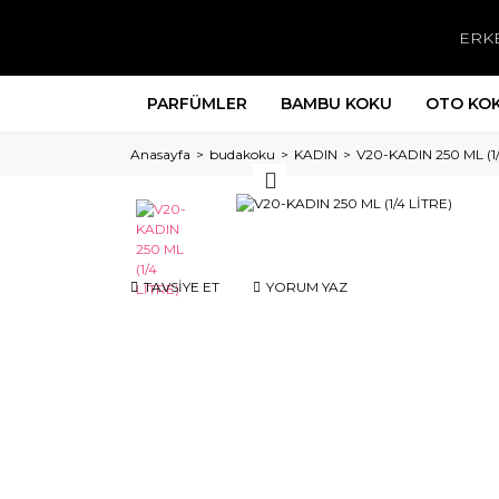
ERK
PARFÜMLER
BAMBU KOKU
OTO KO
Anasayfa
budakoku
KADIN
V20-KADIN 250 ML (1/
TAVSİYE ET
YORUM YAZ