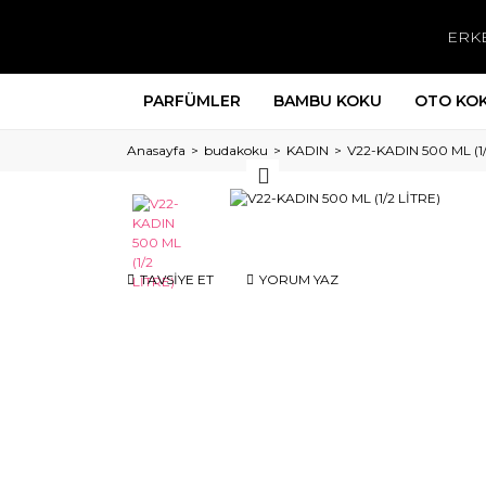
ERK
PARFÜMLER
BAMBU KOKU
OTO KO
Anasayfa
budakoku
KADIN
V22-KADIN 500 ML (1/
TAVSİYE ET
YORUM YAZ