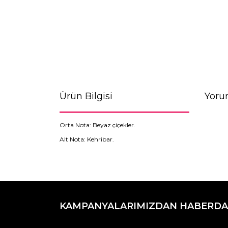
Ürün Bilgisi
Yoru
Orta Nota: Beyaz çiçekler.
Alt Nota: Kehribar.
Bu ürünün fiyat bilgisi, resim, ürün açıklamaların
Görüş ve önerileriniz için teşekkür ederiz.
KAMPANYALARIMIZDAN HABERDA
Ürün resmi kalitesiz, bozuk veya görüntülenemiyo
Ürün açıklamasında eksik bilgiler bulunuyor.