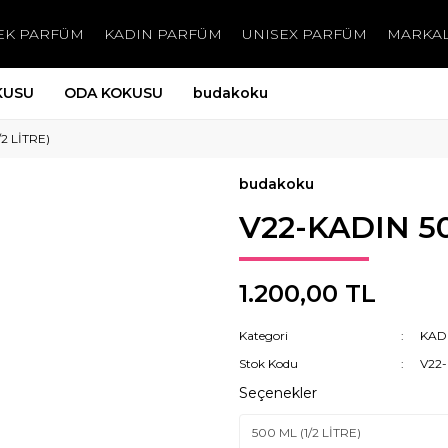
EK PARFÜM
KADIN PARFÜM
UNISEX PARFÜM
MARKA
KUSU
ODA KOKUSU
budakoku
2 LİTRE)
budakoku
V22-KADIN 50
1.200,00 TL
Kategori
KAD
Stok Kodu
V22
Seçenekler