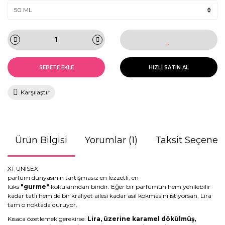
SEPETE EKLE
HIZLI SATIN AL
Karşılaştır
Ürün Bilgisi
Yorumlar (1)
Taksit Seçenekl
X1-UNISEX
parfüm dünyasının tartışmasız en lezzetli, en
lüks
"gurme"
kokularından biridir. Eğer bir parfümün hem yenilebilir
kadar tatlı hem de bir kraliyet ailesi kadar asil kokmasını istiyorsan, Lira
tam o noktada duruyor.
Kısaca özetlemek gerekirse:
Lira, üzerine karamel dökülmüş,